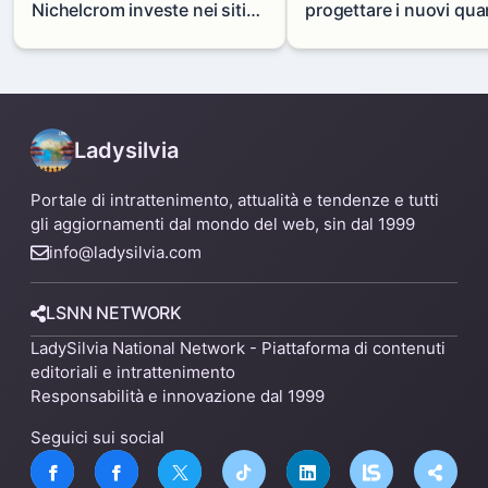
Nichelcrom investe nei siti
progettare i nuovi quar
produttivi: demolito un
di Zama-Salomone e P
capannone per fare spazio a
Mare
un nuovo impianto
Ladysilvia
Portale di intrattenimento, attualità e tendenze e tutti
gli aggiornamenti dal mondo del web, sin dal 1999
info@ladysilvia.com
LSNN NETWORK
LadySilvia National Network - Piattaforma di contenuti
editoriali e intrattenimento
Responsabilità e innovazione dal 1999
Seguici sui social