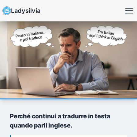
Ladysilvia
Perché continui a tradurre in testa
quando parli inglese.