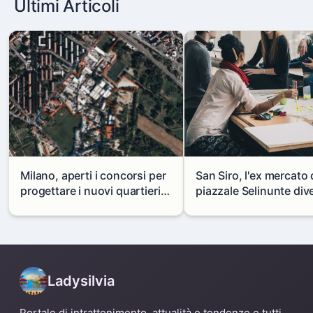
Ultimi Articoli
Milano, aperti i concorsi per
San Siro, l'ex mercato 
progettare i nuovi quartieri
piazzale Selinunte div
di Zama-Salomone e Porto di
uno spazio per i giova
Mare
Ladysilvia
Portale di intrattenimento, attualità e tendenze e tutti