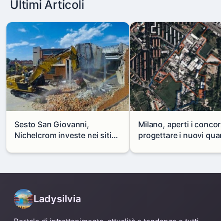
Ultimi Articoli
Sesto San Giovanni,
Milano, aperti i concor
Nichelcrom investe nei siti
progettare i nuovi quar
produttivi: demolito un
di Zama-Salomone e P
capannone per fare spazio a
Mare
un nuovo impianto
Ladysilvia