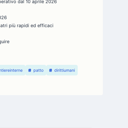
perativo dal 10 aprile 2026
2026
i più rapidi ed efficaci
guire
ntiereinterne
patto
dirittiumani