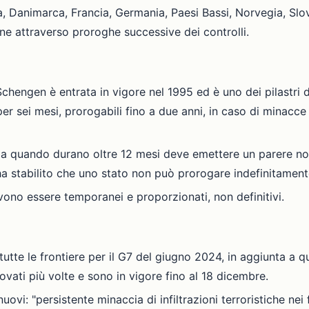
 Danimarca, Francia, Germania, Paesi Bassi, Norvegia, Sloveni
rne attraverso proroghe successive dei controlli.
Schengen è entrata in vigore nel 1995 ed è uno dei pilastri 
per sei mesi, prorogabili fino a due anni, in caso di minacc
ma quando durano oltre 12 mesi deve emettere un parere non
ha stabilito che uno stato non può prorogare indefinitamente
 devono essere temporanei e proporzionati, non definitivi.
 tutte le frontiere per il G7 del giugno 2024, in aggiunta a qu
novati più volte e sono in vigore fino al 18 dicembre.
vi: "persistente minaccia di infiltrazioni terroristiche nei f