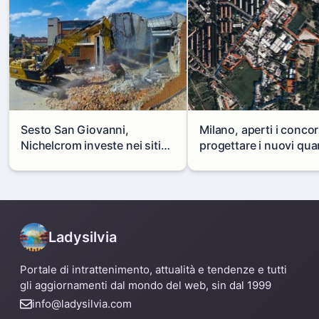
Sesto San Giovanni,
Milano, aperti i concor
Nichelcrom investe nei siti
progettare i nuovi quar
produttivi: demolito un
di Zama-Salomone e P
capannone per fare spazio a
Mare
un nuovo impianto
Ladysilvia
Portale di intrattenimento, attualità e tendenze e tutti
gli aggiornamenti dal mondo del web, sin dal 1999
info@ladysilvia.com