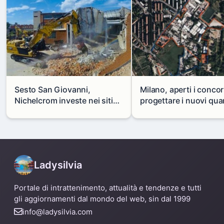
Sesto San Giovanni,
Milano, aperti i concor
Nichelcrom investe nei siti
progettare i nuovi quar
produttivi: demolito un
di Zama-Salomone e P
capannone per fare spazio a
Mare
un nuovo impianto
Ladysilvia
Portale di intrattenimento, attualità e tendenze e tutti
gli aggiornamenti dal mondo del web, sin dal 1999
info@ladysilvia.com