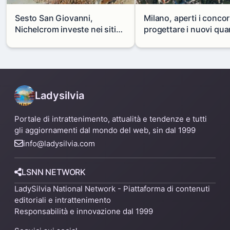
Sesto San Giovanni,
Milano, aperti i concor
Nichelcrom investe nei siti
progettare i nuovi quar
produttivi: demolito un
di Zama-Salomone e P
capannone per fare spazio a
Mare
un nuovo impianto
Ladysilvia
Portale di intrattenimento, attualità e tendenze e tutti
gli aggiornamenti dal mondo del web, sin dal 1999
info@ladysilvia.com
LSNN NETWORK
LadySilvia National Network - Piattaforma di contenuti
editoriali e intrattenimento
Responsabilità e innovazione dal 1999