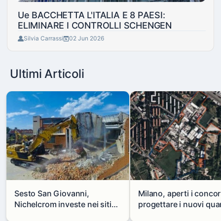
Ue BACCHETTA L'ITALIA E 8 PAESI:
ELIMINARE I CONTROLLI SCHENGEN
Silvia Carrassi
02 Jun 2026
Ultimi Articoli
Sesto San Giovanni,
Milano, aperti i concor
Nichelcrom investe nei siti
progettare i nuovi quar
produttivi: demolito un
di Zama-Salomone e P