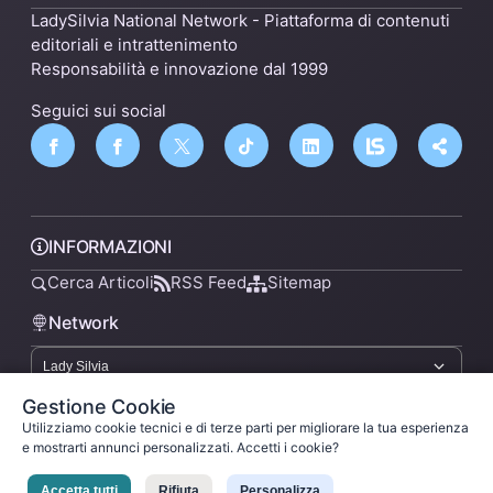
LadySilvia National Network - Piattaforma di contenuti
editoriali e intrattenimento
Responsabilità e innovazione dal 1999
Seguici sui social
INFORMAZIONI
Cerca Articoli
RSS Feed
Sitemap
Network
Gestione Cookie
lsnn.net
Utilizziamo cookie tecnici e di terze parti per migliorare la tua esperienza
e mostrarti annunci personalizzati. Accetti i cookie?
Privacy Policy
Termini di Servizio
Licenza
Accetta tutti
Rifiuta
Personalizza