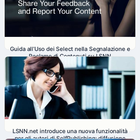
7.2K
0
Guida all'Uso dei Select nella Segnalazione e
Reclamo di Contenuti su LSNN
Segnalare un feedback su LSNN, a cosa servono i Select
LadySilvia® Network
Insights
31 Oct 2023
7.1K
1
LSNN.net introduce una nuova funzionalità
per gli autori di SelfPublishing: diffusione