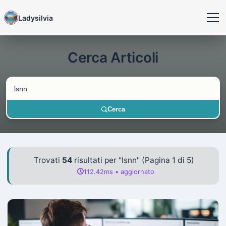
Ladysilvia
Cerca Articoli
Cerca
Trovati
54
risultati per "lsnn" (Pagina 1 di 5)
112.42ms • aggiornato