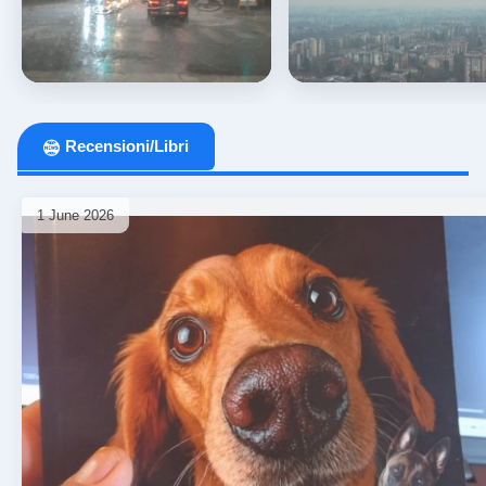
Maltempo: allerta arancione
Lombardia: da venerdì 
in Lombardia e gialla ...
febbraio misure antinqui
Recensioni/Libri
Meteo
ladysilvia
Meteo
1 June 2026
⏰ 2 mesi