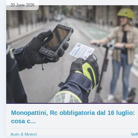
20 June 2026
⏰ 1 mese
Monopattini, Rc obbligatoria dal 16 luglio:
cosa c...
lad
Auto & Motori