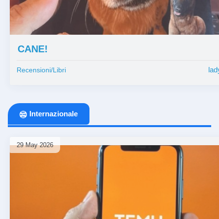
CANE!
lad
Recensioni/Libri
Internazionale
29 May 2026
⏰ 2 mesi