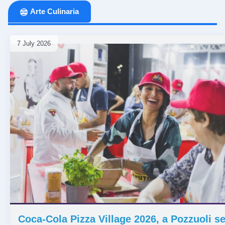
parchi: sport gratuito...
Cup 2026, al via la t...
Arte Culinaria
Sport
flashsport
Sport
flash
7 July 2026
⏰ 1 mese
Coca-Cola Pizza Village 2026, a Pozzuoli se