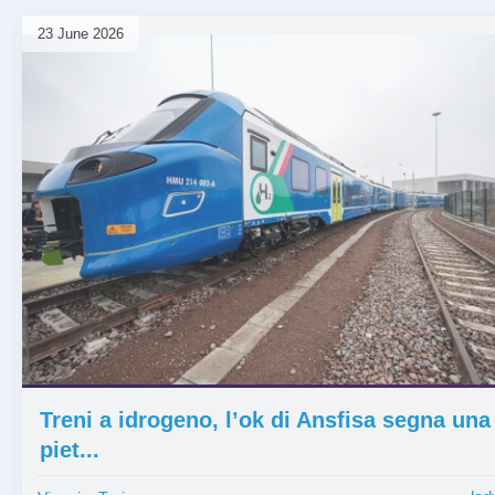
23 June 2026
⏰ 1 mese
Treni a idrogeno, l’ok di Ansfisa segna una
piet...