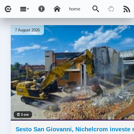
home
7 August 2026
⏰ 3 ore
Sesto San Giovanni, Nichelcrom investe 