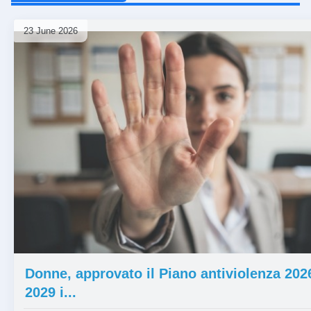
Alimentazione
ladysilvia
Alimentazione
ladys
23 June 2026
⏰ 1 mese
Donne, approvato il Piano antiviolenza 202
2029 i...