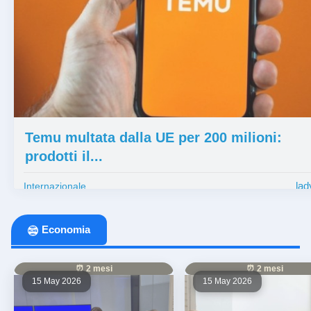
Temu multata dalla UE per 200 milioni:
prodotti il...
lad
Internazionale
Economia
⏰ 2 mesi
⏰ 2 mesi
15 May 2026
15 May 2026