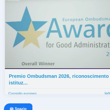
Premio Ombudsman 2026, riconoscimento 
istituz...
lad
Consiglio europeo
Spazio