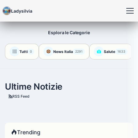
Ladysilvia
Esplora le Categorie
Tutti
News Italia
Salute
0
2291
1633
Ultime Notizie
RSS Feed
Trending