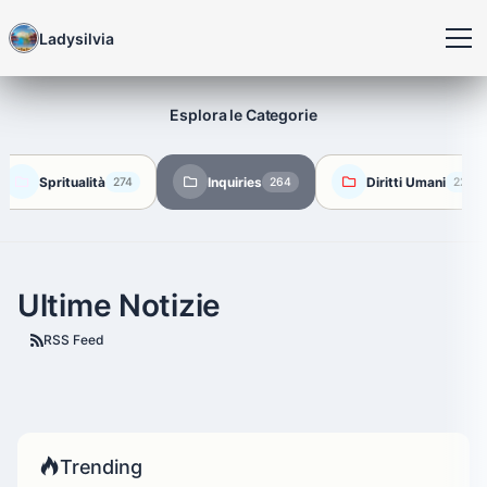
Ladysilvia
Esplora le Categorie
Spritualità
Inquiries
Diritti Umani
274
264
224
Ultime Notizie
RSS Feed
Trending