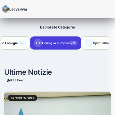
Ladysilvia
Esplora le Categorie
ino Enologia
Consiglio europeo
Spritualità
275
274
27
Ultime Notizie
RSS Feed
Consiglio europeo