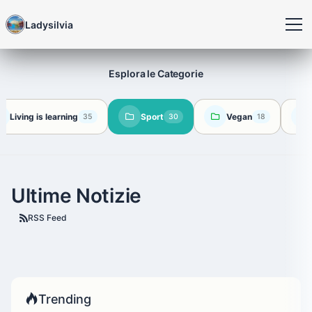
Ladysilvia
Esplora le Categorie
Living is learning
Sport
Vegan
35
30
18
Ultime Notizie
RSS Feed
Trending