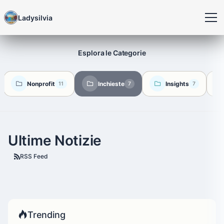
Ladysilvia
Esplora le Categorie
Nonprofit
Inchieste
Insights
11
7
7
Ultime Notizie
RSS Feed
Trending