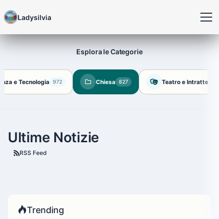
Ladysilvia
Esplora le Categorie
enza e Tecnologia
Chiesa
Teatro e Intratteni
972
827
Ultime Notizie
RSS Feed
Trending