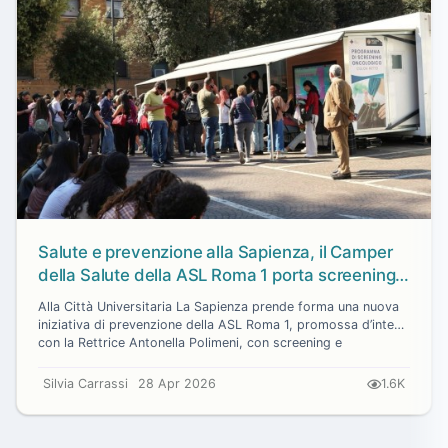
Salute e prevenzione alla Sapienza, il Camper
della Salute della ASL Roma 1 porta screening e
vaccini in piazzale Aldo Moro
Alla Città Universitaria La Sapienza prende forma una nuova
iniziativa di prevenzione della ASL Roma 1, promossa d’intesa
con la Rettrice Antonella Polimeni, con screening e
vaccinazioni gratuit...
Silvia Carrassi
28 Apr 2026
1.6K