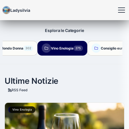
Ladysilvia
Esplora le Categorie
Mondo Donna
Vino Enologia
Consiglio europ
302
275
Ultime Notizie
RSS Feed
Vino Enologia